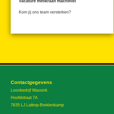
Vacature minikraan machinist
Kom jij ons team versterken?
Contactgegevens
Loonbedrijf Wassink
Hoofdstraat 7A
7635 LJ Lattrop-Breklenkamp