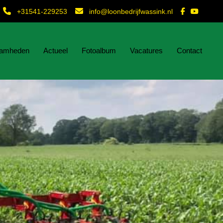
+31541-229253
info@loonbedrijfwassink.nl
amheden
Actueel
Fotoalbum
Vacatures
Contact