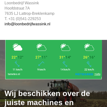
Loonbedrijf Wassink
Hoofdstraat 7A
7635 LJ Lattrop-Breklenkamp
T. +31 (0)541-229253
info@loonbedrijfwassink.nl
Wij beschikken over de
juiste machines en