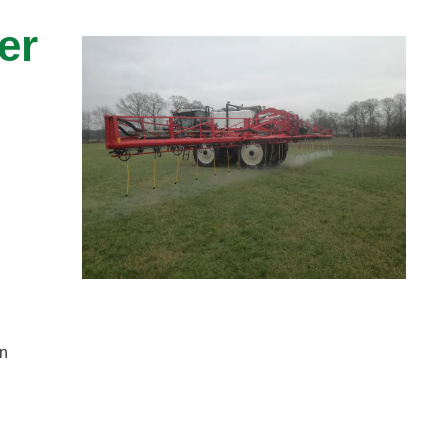
er
en