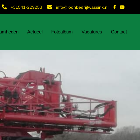
+31541-229253
info@loonbedrijfwassink.nl
amheden
Actueel
Fotoalbum
Vacatures
Contact